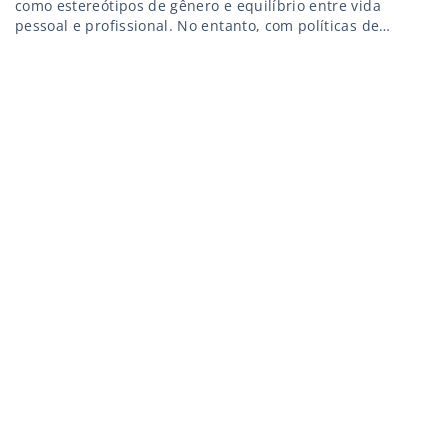
como estereótipos de gênero e equilíbrio entre vida
pessoal e profissional. No entanto, com políticas de
inclusão e apoio à diversidade, as mulheres estão
ganhando espaço e contribuindo para a inovação e
crescimento do setor.