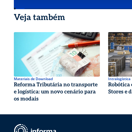
Veja também
Materiais de Download
Intralogística
Reforma Tributária no transporte
Robótica 
e logística: um novo cenário para
Stores e 
os modais