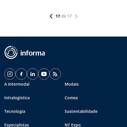
17
de
17
A Intermodal
Modais
Intralogística
Comex
Tecnologia
Sustentabilidade
Especialistas
NT Expo