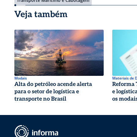
Transporte Marítimo e Cabotagem
Veja também
Modais
Materiais de
Alta do petróleo acende alerta
Reforma T
para o setor de logística e
e logísti
transporte no Brasil
os modai