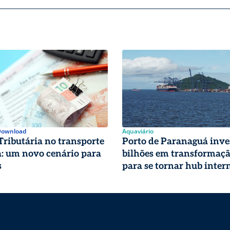
 Download
Aquaviário
ributária no transporte
Porto de Paranaguá inves
ca: um novo cenário para
bilhões em transformação
s
para se tornar hub inter