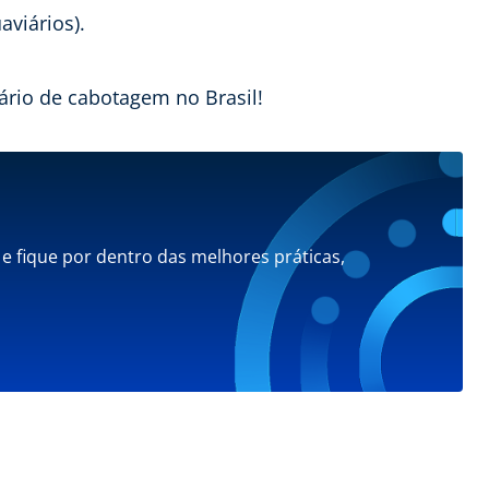
viários).
nário de cabotagem no Brasil!
 e fique por dentro das melhores práticas,