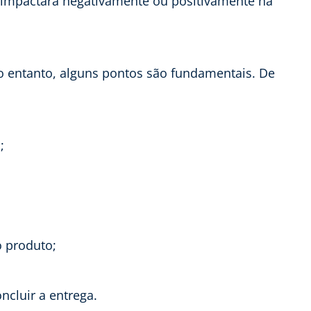
o impactará negativamente ou positivamente na
o entanto, alguns pontos são fundamentais. De
;
o produto;
ncluir a entrega.