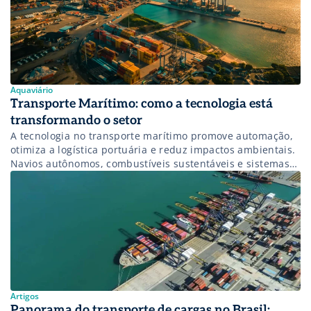
Aquaviário
Transporte Marítimo: como a tecnologia está
transformando o setor
A tecnologia no transporte marítimo promove automação,
otimiza a logística portuária e reduz impactos ambientais.
Navios autônomos, combustíveis sustentáveis e sistemas
integrados são exemplos que melhoram a segurança e
conectividade entre portos brasileiros e internacionais.
Saiba mais!
Artigos
Panorama do transporte de cargas no Brasil: