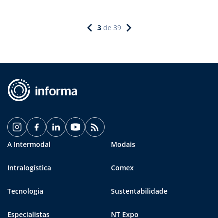
3
de
39
A Intermodal
Modais
Intralogística
Comex
Tecnologia
Sustentabilidade
Especialistas
NT Expo