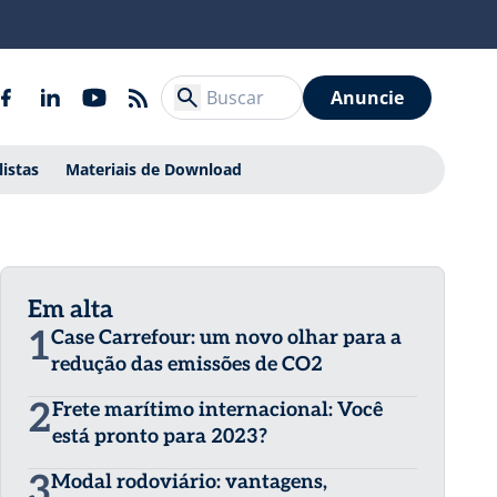
Anuncie
listas
Materiais de Download
Em alta
1
Case Carrefour: um novo olhar para a
redução das emissões de CO2
2
Frete marítimo internacional: Você
está pronto para 2023?
3
Modal rodoviário: vantagens,