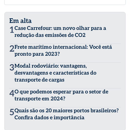
Em 2020 fundou a Cespede Consultoria, onde construiu
uma carreira de Consultora em Agenciamento de cargas,
baseando seu atendimento em redução de custos,
Em alta
riscos, experiência do cliente e compliance de alto
desempenho.
1
Case Carrefour: um novo olhar para a
redução das emissões de CO2
2
Frete marítimo internacional: Você está
pronto para 2023?
3
Modal rodoviário: vantagens,
desvantagens e características do
transporte de cargas
4
O que podemos esperar para o setor de
transporte em 2024?
5
Quais são os 20 maiores portos brasileiros?
Confira dados e importância