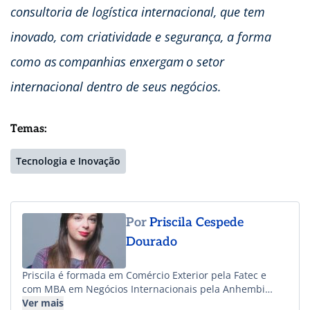
consultoria de logística internacional, que tem
inovado, com criatividade e segurança, a forma
como as companhias enxergam o setor
internacional dentro de seus negócios.
Temas:
Tecnologia e Inovação
Por
Priscila Cespede
Dourado
Priscila é formada em Comércio Exterior pela Fatec e
com MBA em Negócios Internacionais pela Anhembi
Morumbi, atua no agenciamento de cargas desde 2017.
Ver mais