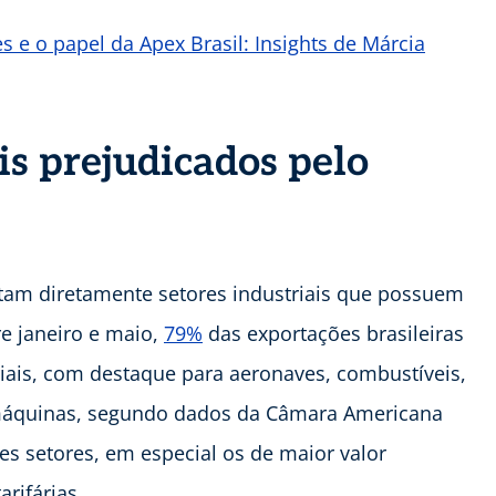
s e o papel da Apex Brasil: Insights de Márcia
is prejudicados pelo
tam diretamente setores industriais que possuem
e janeiro e maio,
79%
das exportações brasileiras
iais, com destaque para aeronaves, combustíveis,
máquinas, segundo dados da Câmara Americana
es setores, em especial os de maior valor
rifárias.