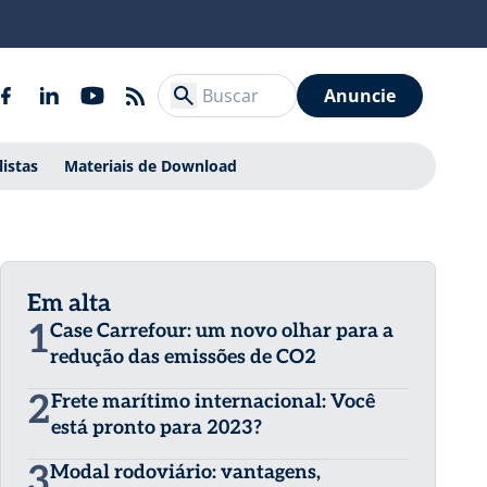
Anuncie
listas
Materiais de Download
Em alta
1
Case Carrefour: um novo olhar para a
redução das emissões de CO2
2
Frete marítimo internacional: Você
está pronto para 2023?
3
Modal rodoviário: vantagens,