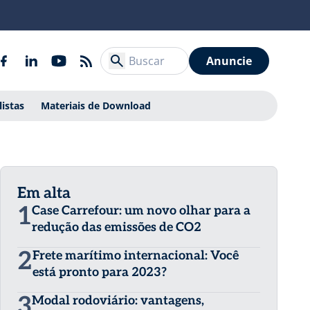
Anuncie
listas
Materiais de Download
Em alta
1
Case Carrefour: um novo olhar para a
redução das emissões de CO2
2
Frete marítimo internacional: Você
está pronto para 2023?
3
Modal rodoviário: vantagens,