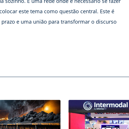
ada sozinho. É uma rede onde é necessário se fazer
 colocar este tema como questão central. Este é
 prazo e uma união para transformar o discurso